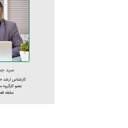
سید جم
کارشناس ارشد ح
عضو کارگروه سا
سابقه فعالیت