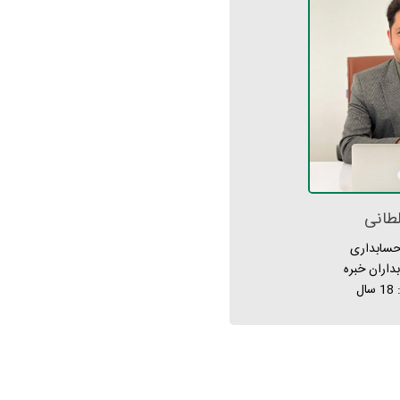
طانی
حسابداری
اران خبره
ل