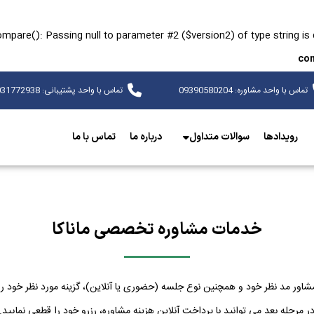
ompare(): Passing null to parameter #2 ($version2) of type string is
con
تماس با واحد مشاوره: 09390580204
تماس با واحد پشتیبانی: 09031772938
رویدادها
سوالات متداول
درباره ما
تماس با ما
خدمات مشاوره تخصصی ماناکا
 مشاور مد نظر خود و همچنین نوع جلسه (حضوری یا آنلاین)، گزینه مورد نظر خود را 
ر مرحله بعد می توانید با پرداخت آنلاین هزینه مشاوره، رزرو خود را قطعی نمایید.